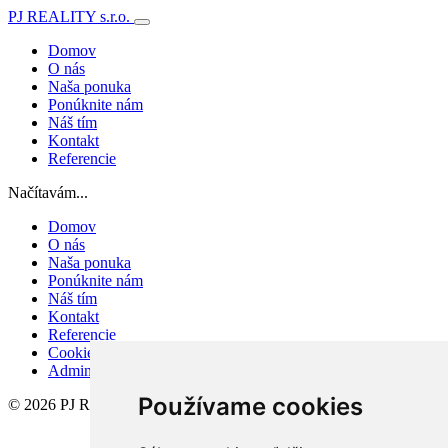
PJ REALITY s.r.o.
Domov
O nás
Naša ponuka
Ponúknite nám
Náš tím
Kontakt
Referencie
Načítavám...
Domov
O nás
Naša ponuka
Ponúknite nám
Náš tím
Kontakt
Referencie
Cookies
Admin
Používame cookies
© 2026 PJ REALITY s.r.o.